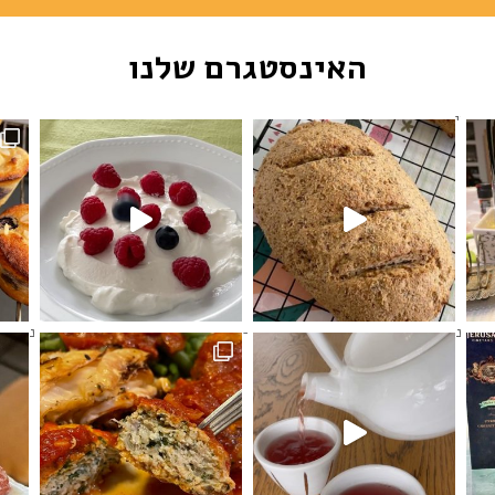
האינסטגרם שלנו
פולרי
ב
י מינ
הקציצות האלו נימוחות כל כך -
לחמניות ביס דלות פחמימות ונ