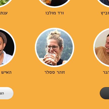
ביץ
ורד מולכו
ענת
נר
זוהר ססלר
האיש 
הצ