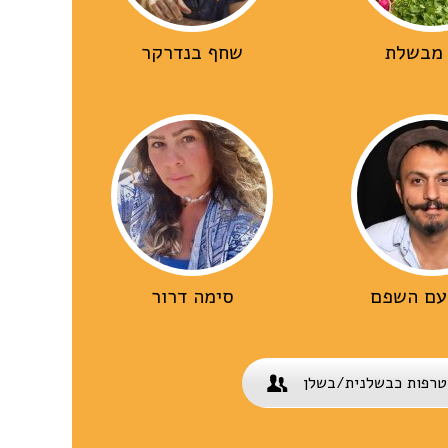
 מבשלת
שחף בנדרקר
עם השפם
סימה דרור
טרפות כבשלנית/בשלן