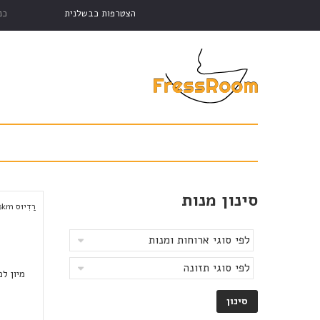
הצטרפות כבשלנית
כנ
סינון מנות
רַדִיוּס
km
5
מיון לפ