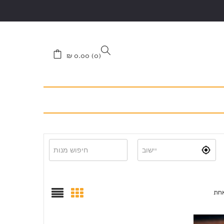
₪
0.00
0
אחת