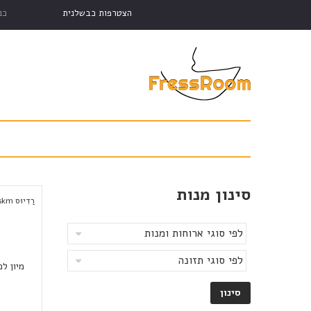
הצטרפות כבשלנית
כנ
סינון מנות
רַדִיוּס
km
5
מיון לפ