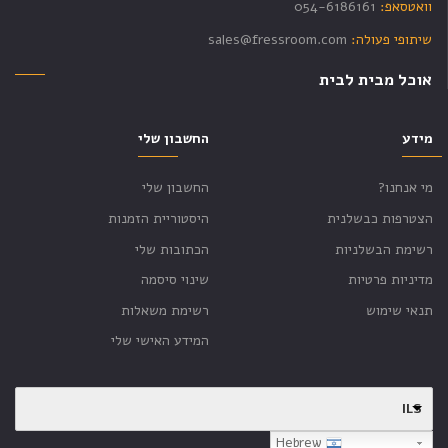
וואטסאפ:
054-6186161
שיתופי פעולה:
sales@fressroom.com
אוכל מבית לבית
מידע
החשבון שלי
מי אנחנו?
החשבון שלי
הצטרפות כבשלנית
היסטוריית הזמנות
רשימת הבשלניות
הכתובות שלי
מדיניות פרטיות
שינוי סיסמה
תנאי שימוש
רשימת משאלות
המידע האישי שלי
ILS
Hebrew