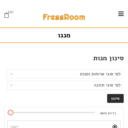
0
מנגו
סינון מנות
רַדִיוּס
km
15