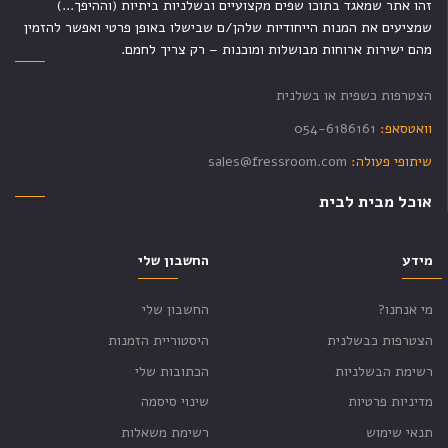
זהו אתר שמאגד בתוכו שפים מקצועיים ובשלניות ביתיות (וההיפך...)
שמציעים את המנות הייחודיות שלהן/ם שבישלו באופן פרטי ואפשר להזמין
מהם ישירות ארוחות מבושלות ומוכנות – רק צריך לחמם.
הצטרפות כשפית או בשלנית
וואטסאפ:
054-6186161
שיתופי פעולה:
sales@fressroom.com
אוכל מבית לבית
מידע
החשבון שלי
מי אנחנו?
החשבון שלי
הצטרפות כבשלנית
היסטוריית הזמנות
רשימת הבשלניות
הכתובות שלי
מדיניות פרטיות
שינוי סיסמה
תנאי שימוש
רשימת משאלות