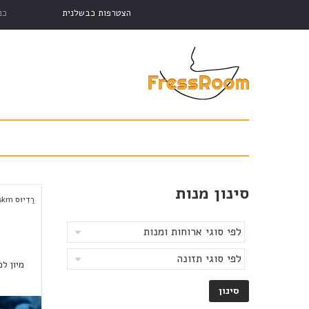
הצטרפות כבשלנית
כנ
סינון מנות
רַדִיוּס
km
5
מיון לפ