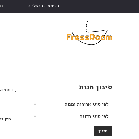
הצטרפות כבשלנית
כנ
סינון מנות
רַדִיוּס
km
5
מיון לפ