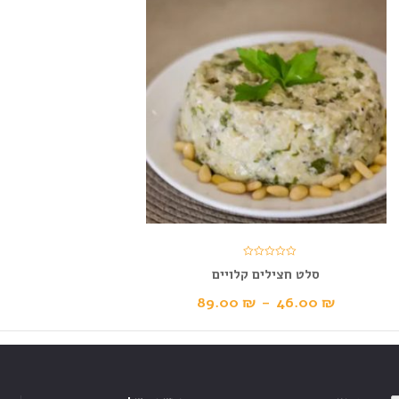
סלט חצילים קלויים
89.00
₪
–
46.00
₪