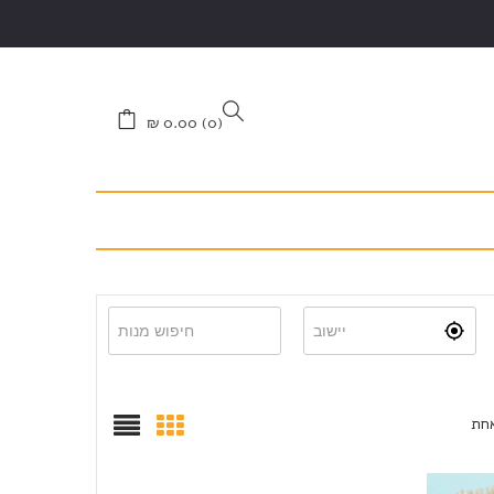
₪
0.00
0
אחת