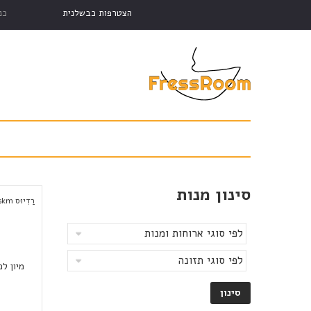
הצטרפות כבשלנית
כנ
סינון מנות
רַדִיוּס
km
5
מיון לפ