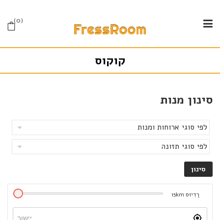
0
קוקוס
סינון מנות
רַדִיוּס
km
15