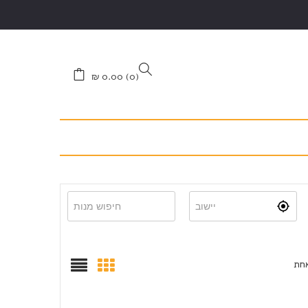
₪
0.00
0
אחת