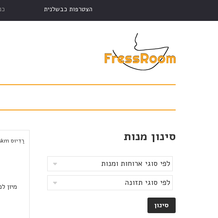
הצטרפות כבשלנית
כנ
סינון מנות
רַדִיוּס
km
5
מיון לפ