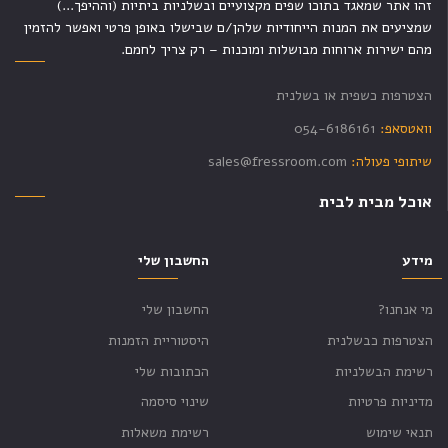
זהו אתר שמאגד בתוכו שפים מקצועיים ובשלניות ביתיות (וההיפך...)
שמציעים את המנות הייחודיות שלהן/ם שבישלו באופן פרטי ואפשר להזמין
מהם ישירות ארוחות מבושלות ומוכנות – רק צריך לחמם.
הצטרפות כשפית או בשלנית
וואטסאפ:
054-6186161
שיתופי פעולה:
sales@fressroom.com
אוכל מבית לבית
מידע
החשבון שלי
מי אנחנו?
החשבון שלי
הצטרפות כבשלנית
היסטוריית הזמנות
רשימת הבשלניות
הכתובות שלי
מדיניות פרטיות
שינוי סיסמה
תנאי שימוש
רשימת משאלות