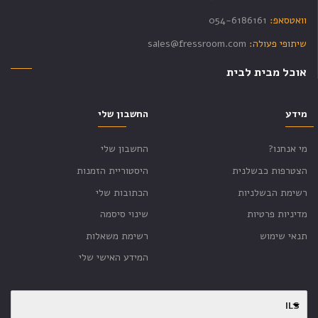
וואטסאפ:
054-6186161
שיתופי פעולה:
sales@fressroom.com
אוכל מבית לבית
מידע
החשבון שלי
מי אנחנו?
החשבון שלי
הצטרפות כבשלנית
היסטוריית הזמנות
רשימת הבשלניות
הכתובות שלי
מדיניות פרטיות
שינוי סיסמה
תנאי שימוש
רשימת משאלות
המידע האישי שלי
ILS