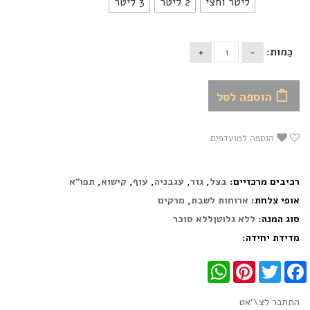
ליטר וחצי
2 ליטר
3 ליטר
כַּמוּת:
הוספה לסל
הוספה למועדפים
רכיבים מרכזיים:
בצל
,
גזר
,
עגבניה
,
עוף
,
קישוא
,
תפו"א
אופי צלחת:
ארוחות לשבת
,
מרקים
סוג המנה:
ללא גלוטןללא סוכר
מדידת יחידה:
WhatsApp
Pinterest
Twitter
Facebook
התחבר לצ\'אט