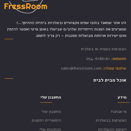
זהו אתר שמאגד בתוכו שפים מקצועיים ובשלניות ביתיות (וההיפך...)
שמציעים את המנות הייחודיות שלהן/ם שבישלו באופן פרטי ואפשר להזמין
מהם ישירות ארוחות מבושלות ומוכנות – רק צריך לחמם.
הצטרפות כשפית או בשלנית
וואטסאפ:
054-6186161
שיתופי פעולה:
sales@fressroom.com
אוכל מבית לבית
מידע
החשבון שלי
מי אנחנו?
החשבון שלי
הצטרפות כבשלנית
היסטוריית הזמנות
רשימת הבשלניות
הכתובות שלי