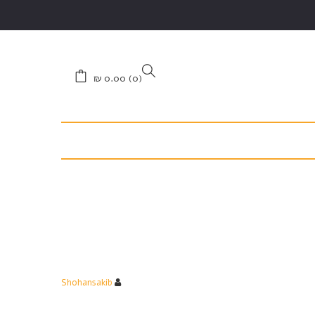
₪
0.00
0
Shohansakib