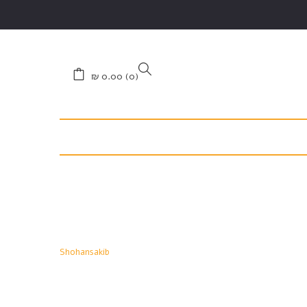
₪
0.00
0
Shohansakib