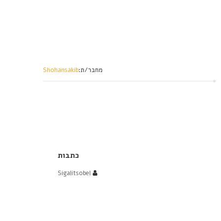
מחבר/ת:
Shohansakib
כתבות
Sigalitsobel