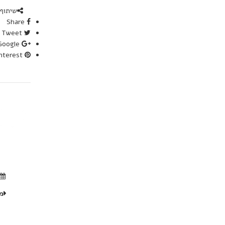
שיתוף 
Share
Tweet
Google+
Pinterest
מ