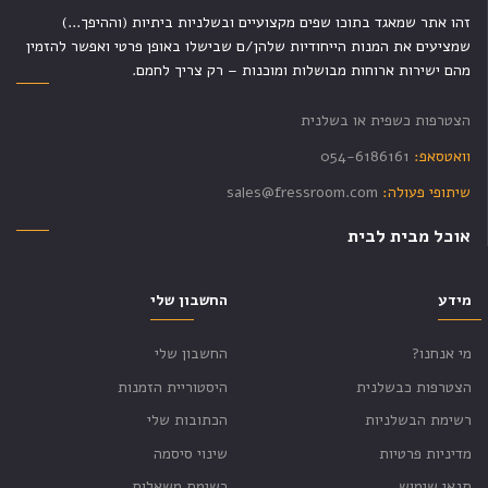
זהו אתר שמאגד בתוכו שפים מקצועיים ובשלניות ביתיות (וההיפך...)
שמציעים את המנות הייחודיות שלהן/ם שבישלו באופן פרטי ואפשר להזמין
מהם ישירות ארוחות מבושלות ומוכנות – רק צריך לחמם.
הצטרפות כשפית או בשלנית
וואטסאפ:
054-6186161
שיתופי פעולה:
sales@fressroom.com
אוכל מבית לבית
מידע
החשבון שלי
מי אנחנו?
החשבון שלי
הצטרפות כבשלנית
היסטוריית הזמנות
רשימת הבשלניות
הכתובות שלי
מדיניות פרטיות
שינוי סיסמה
תנאי שימוש
רשימת משאלות