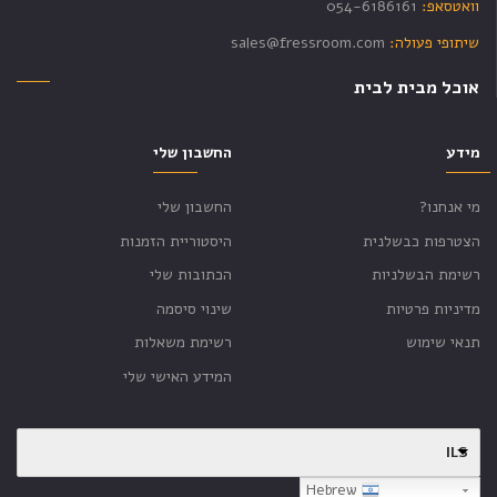
וואטסאפ:
054-6186161
שיתופי פעולה:
sales@fressroom.com
אוכל מבית לבית
מידע
החשבון שלי
מי אנחנו?
החשבון שלי
הצטרפות כבשלנית
היסטוריית הזמנות
רשימת הבשלניות
הכתובות שלי
מדיניות פרטיות
שינוי סיסמה
תנאי שימוש
רשימת משאלות
המידע האישי שלי
ILS
Hebrew