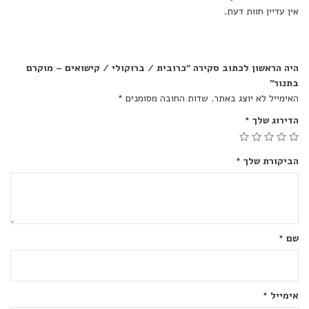
אין עדיין חוות דעת.
היה הראשון לכתוב סקירה “כרובית / ברוקולי / קישואים – מוקרם
בתנור”
האימייל לא יוצג באתר.
שדות החובה מסומנים
*
הדירוג שלך
*
הביקורת שלך
*
שם
*
אימייל
*