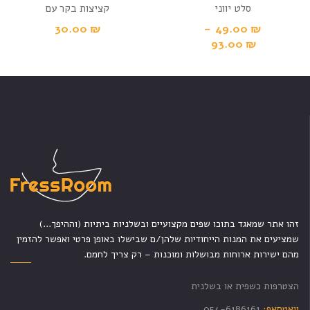
סלט יווני
קציצות בקר עם
ירקות מוחבאים
30.00
₪
–
49.00
₪
93.00
₪
זהו אתר שמאגד בתוכו שפים מקצועיים ובשלניות ביתיות (וההיפך...)
שמציעים את המנות הייחודיות שלהן/ם שבישלו באופן פרטי ואפשר להזמין
מהם ישירות ארוחות מבושלות ומוכנות – רק צריך לחמם.
הצטרפות כשפית או בשלנית
וואטסאפ:
054-6186161