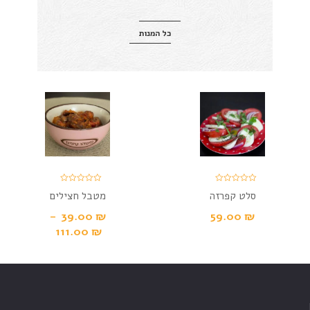
כל המנות
סלט קפרזה
מטבל חצילים
עם עגבניות
–
39.00
₪
59.00
₪
ושום
111.00
₪