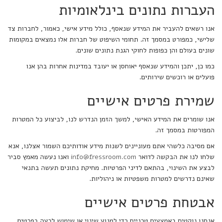
העברות נתונים בינלאומיות
אנו רשאים להעביר את המידע שנאסף, כולל מידע אישי, כאמור, לחברות צד
שלישי, כמפורט במסמך זה. תחומי השיפוט של חברות אלו נמצאים במקומות
שונים בעולם והן כפופות לחוקי הגנת נתונים שונים.
כמו כן, יתכן והמידע שנאסף יאוחסן או יעובד במדינות אחרות בהן אנו
פועלים או רוכשים שירותים.
שמירת פרטים אישיים
אנו שומרים את המידע האישי, למשך הזמן הנדרש לנו, לביצוע כל המטרות
המפורטות במסמך זה.
אם מסיבה כלשהי אתם מעוניינים לשנות מידע אודותיכם השמור אצלנו, אנא
שלחו לנו את הבקשה לדואר
info@fressroom.com
ואנו נעשה מאמץ סביר
לבצע את השינוי, בהתאם לדיני הפרטיות. מחיקת נתונים תעשה בתנאי
שאינם נדרשים למטרות משפטיות או ניהוליות.
אבטחת פרטים אישיים
אנחנו נוקטים באמצעים טכניים כדי למנוע שינוי או שימוש לרעה בפרטים