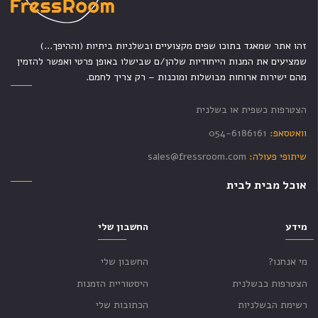
זהו אתר שמאגד בתוכו שפים מקצועיים ובשלניות ביתיות (וההיפך...)
שמציעים את המנות הייחודיות שלהן/ם שבישלו באופן פרטי ואפשר להזמין
מהם ישירות ארוחות מבושלות ומוכנות – רק צריך לחמם.
הצטרפות כשפית או בשלנית
וואטסאפ:
054-6186161
שיתופי פעולה:
sales@fressroom.com
אוכל מבית לבית
מידע
החשבון שלי
מי אנחנו?
החשבון שלי
הצטרפות כבשלנית
היסטוריית הזמנות
רשימת הבשלניות
הכתובות שלי