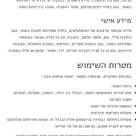
וגרסה, מערכת ההפעלה, מידע גיאוגרפי, כתובת IP; מידע על השימוש
באתר, כגון באילו דפים צפיתם, מקור ההפניה, מעבר בין דפים באתר.
מידע אישי
מידע שנמסר מרצונם של המשתמשים, כחלק מפתיחת חשבון באתר, כגון
כתובת מייל, שם, מספר טלפון, כתובת; וכן כל מידע שנוצר כתוצאה
מפעילות באתר, כגון הזמנת מוצרים, העדפות, כתובת למשלוח, תגובות
ודירוגים. כמו כן כל פניה לקבלת שירות, דרך האתר, טלפון או מייל נשמרת.
מטרות השימוש
בפרטים האישיים, שנמסרו כאמור, יעשה שימוש עבור:
ניהול האתר.
מתן שירות למשתמשי האתר, הכולל בין היתר, הזמנה, משלוח, תשלום,
מענה לפניות.
התאמה אישית של האתר.
משלוח התראות והודעות.
משלוח ניוזלטר (במידה ונרשמתם אליו) ובכלל זה הצעת שירותים שלדעתנו
עשויים לעניין אתכם, גם אם הם של צד שלישי.
למען הסר ספק, הפרטים האישיים שלכם לא יועברו לצד שלישי כלשהו,