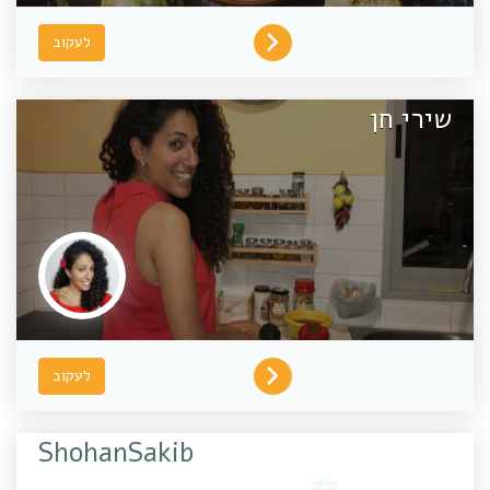
לעקוב
שירי חן
לעקוב
ShohanSakib
It is a long established fact that a reader will be