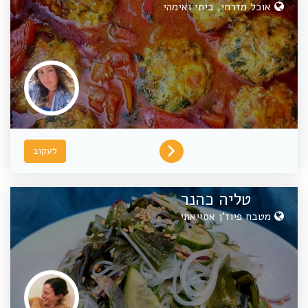
אוכל מזרחי, ביתי ואימהי
לעקוב
טליה כהנר
מטבח פיוז'ן אסייאתי