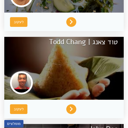
לעקוב
טוד צאנג | Todd Chang
לעקוב
מומלצים